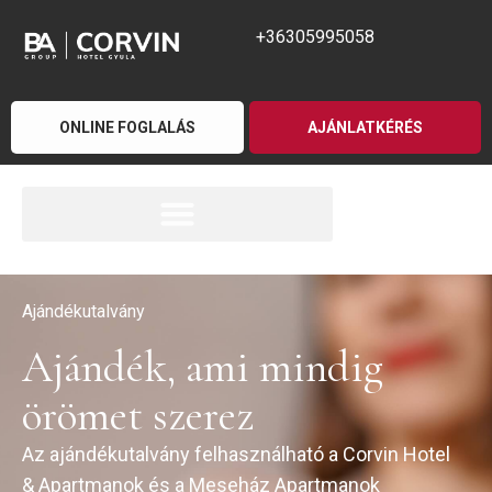
+36305995058
ONLINE FOGLALÁS
AJÁNLATKÉRÉS
Ajándékutalvány
Ajándék, ami mindig
örömet szerez
Az ajándékutalvány felhasználható a Corvin Hotel
& Apartmanok és a Meseház Apartmanok