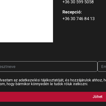
+36 30 599 5058
Recepció:
+36 30 746 84 13
lvastam az adatkezelési tájékoztatóját, és hozzájárulok ahhoz, h
om, hogy bármikor könnyedén le tudok róluk iratkozni.
Jöhet