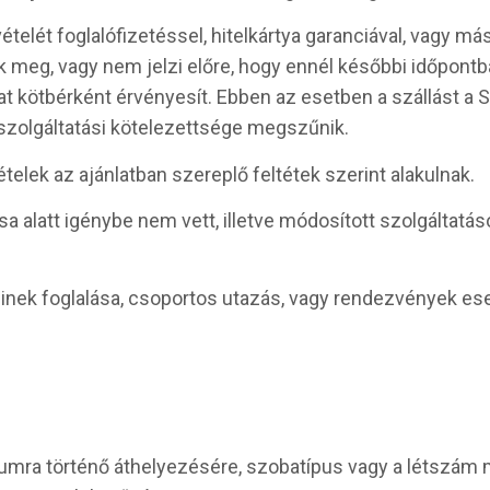
ételét foglalófizetéssel, hitelkártya garanciával, vagy m
ik meg, vagy nem jelzi előre, hogy ennél későbbi időpont
at kötbérként érvényesít. Ebben az esetben a szállást a 
ó szolgáltatási kötelezettsége megszűnik.
telek az ajánlatban szereplő feltétek szerint alakulnak.
sa alatt igénybe nem vett, illetve módosított szolgáltatás
einek foglalása, csoportos utazás, vagy rendezvények eset
tumra történő áthelyezésére, szobatípus vagy a létszám 