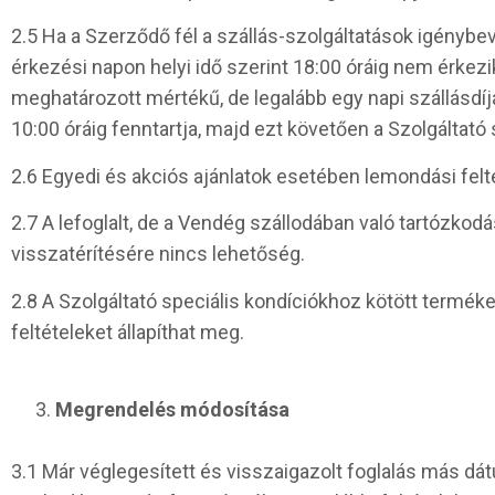
2.5 Ha a Szerződő fél a szállás-szolgáltatások igénybev
érkezési napon helyi idő szerint 18:00 óráig nem érkez
meghatározott mértékű, de legalább egy napi szállásdíj
10:00 óráig fenntartja, majd ezt követően a Szolgáltat
2.6 Egyedi és akciós ajánlatok esetében lemondási felté
2.7 A lefoglalt, de a Vendég szállodában való tartózkodá
visszatérítésére nincs lehetőség.
2.8 A Szolgáltató speciális kondíciókhoz kötött termék
feltételeket állapíthat meg.
Megrendelés módosítása
3.1 Már véglegesített és visszaigazolt foglalás más dá