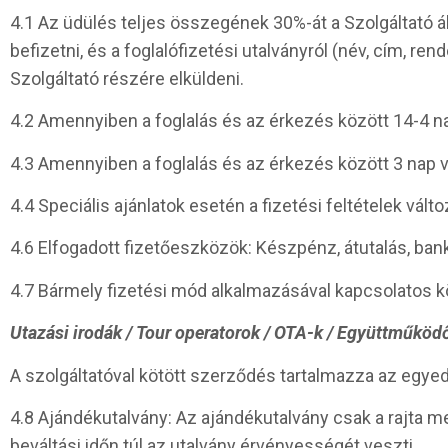
4.1 Az üdülés teljes összegének 30%-át a Szolgáltató ál
befizetni, és a foglalófizetési utalványról (név, cím, re
Szolgáltató részére elküldeni.
4.2 Amennyiben a foglalás és az érkezés között 14-4 nap te
4.3 Amennyiben a foglalás és az érkezés között 3 nap vag
4.4 Speciális ajánlatok esetén a fizetési feltételek vál
4.6 Elfogadott fizetőeszközök: Készpénz, átutalás, ba
4.7 Bármely fizetési mód alkalmazásával kapcsolatos költ
Utazási irodák / Tour operatorok / OTA-k / Együttműköd
A szolgáltatóval kötött szerződés tartalmazza az egyedi 
4.8 Ajándékutalvány: Az ajándékutalvány csak a rajta m
beváltási időn túl az utalvány érvényességét veszti.