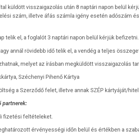
tal küldött visszaigazolás után 8 naptári napon belül kér
ndelési szám, illetve áfás számla igény esetén adószám és 
lik el, a foglalót 3 naptári napon belül kérjük befizetni.
y annál rövidebb idő telik el, a vendég a teljes összeget
tozhatnak, melyet az írásban megküldött visszaigazolás ta
nkkártya, Széchenyi Pihenő Kártya
ség a Szerződő felet, illetve annak SZÉP kártyáját/hitelk
ő partnerek:
fizetési feltételeket.
eghatározott érvényességi időn belül és értékben a szab