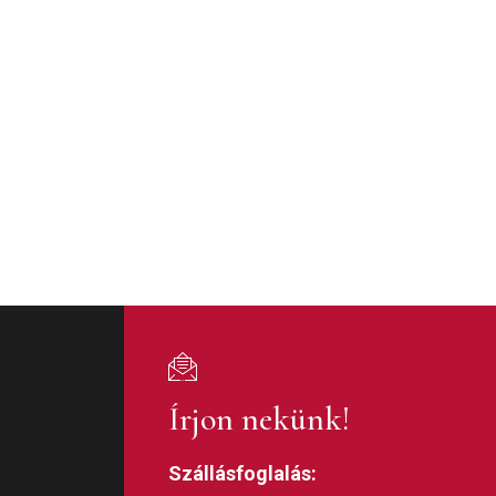
Írjon nekünk!
Szállásfoglalás: