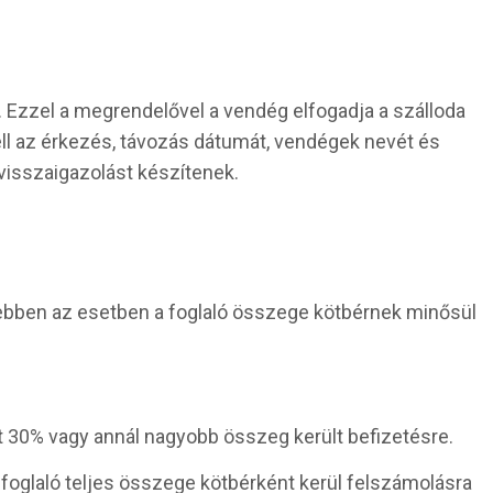
. Ezzel a megrendelővel a vendég elfogadja a szálloda
kell az érkezés, távozás dátumát, vendégek nevét és
 visszaigazolást készítenek.
ebben az esetben a foglaló összege kötbérnek minősül
ért 30% vagy annál nagyobb összeg került befizetésre.
t foglaló teljes összege kötbérként kerül felszámolásra