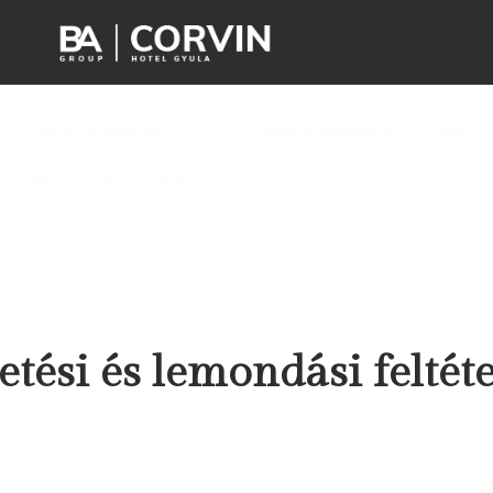
Céges ajánlatok
Családos ajánlatok
Páros 
solódás
Kapcsolat
etési és lemondási feltét