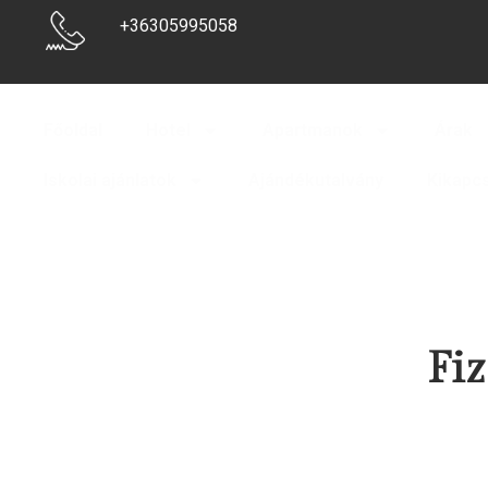
+36305995058
Főoldal
Hotel
Apartmanok
Árak
Iskolai ajánlatok
Ajándékutalvány
Kikapc
Fiz