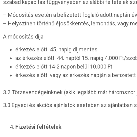
szabad kapacitás függvényében az alábbi feltételek sz
– Módosítás esetén a befizetett foglaló adott naptári 
– Helyszínen történő éjcsökkentés, lemondás, vagy meg
A módosítás díja:
érkezés előtti 45. napig díjmentes
az érkezés előtti 44. naptól 15. napig 4.000 Ft/sz
érkezés előtt 14-2 napon belül 10.000 Ft
érkezés előtti vagy az érkezés napján a befizetett
3.2 Törzsvendégeinknek (akik legalább már háromszor j
3.3 Egyedi és akciós ajánlatok esetében az ajánlatban 
Fizetési feltételek