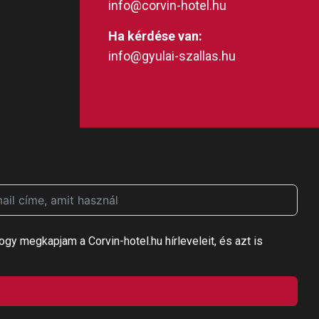
info@corvin-hotel.hu
Ha kérdése van:
info@gyulai-szallas.hu
ogy megkapjam a Corvin-hotel.hu hírleveleit, és azt is