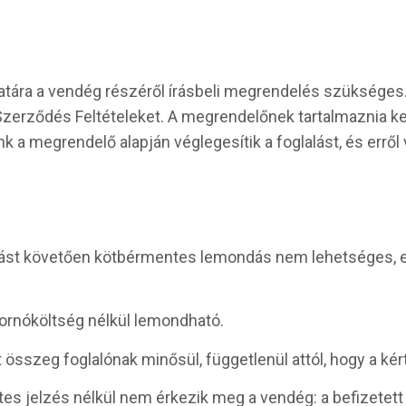
atára a vendég részéről írásbeli megrendelés szükséges
os Szerződés Feltételeket. A megrendelőnek tartalmaznia 
 a megrendelő alapján véglegesítik a foglalást, és erről
alást követően kötbérmentes lemondás nem lehetséges, 
tornóköltség nélkül lemondható.
 összeg foglalónak minősül, függetlenül attól, hogy a k
zetes jelzés nélkül nem érkezik meg a vendég: a befizetet