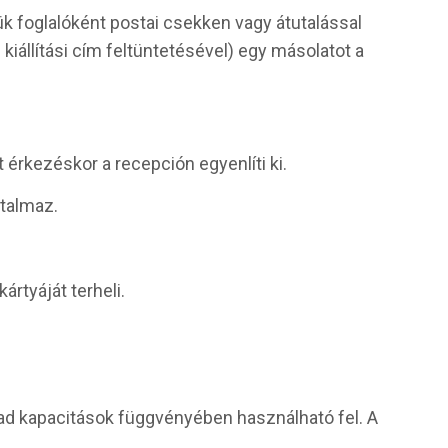
jük foglalóként postai csekken vagy átutalással
kiállítási cím feltüntetésével) egy másolatot a
 érkezéskor a recepción egyenlíti ki.
rtalmaz.
ártyáját terheli.
ad kapacitások függvényében használható fel. A