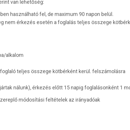
erint van lehetőség:
évben használható fel, de maximum 90 napon belül.
 nem érkezés esetén a foglalás teljes összege kötbérké
oba/alkalom
 foglaló teljes összege kötbérként kerül. felszámolásra
ártak nálunk), érkezés előtt 15 napig foglalásonként 1 m
szereplő módosítási feltételek az irányadóak