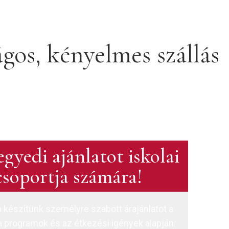
gos, kényelmes szállás
egyedi ajánlatot iskolai
csoportja számára!
 készítünk személyre szabott árajánlatot a
a programok és az étkezési igények alapján.