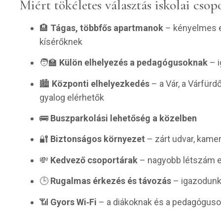
Miért tökéletes választás iskolai cso
🏨
Tágas, többfős apartmanok
– kényelmes e
kísérőknek
🧑‍🏫
Külön elhelyezés a pedagógusoknak
– i
🏙️
Központi elhelyezkedés
– a Vár, a Várfür
gyalog elérhetők
🚌
Buszparkolási lehetőség a közelben
🔐
Biztonságos környezet
– zárt udvar, kame
💸
Kedvező csoportárak
– nagyobb létszám e
🕒
Rugalmas érkezés és távozás
– igazodunk
📶
Gyors Wi‑Fi
– a diákoknak és a pedagóguso