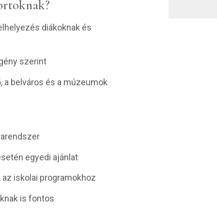
portoknak?
lhelyezés diákoknak és
gény szerint
dő, a belváros és a múzeumok
rarendszer
setén egyedi ajánlat
 az iskolai programokhoz
knak is fontos