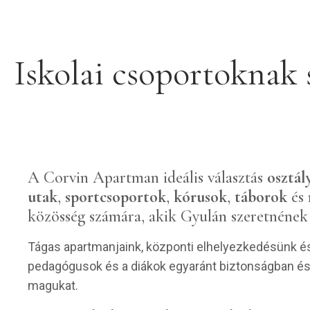
Iskolai csoportoknak 
A Corvin Apartman ideális választás
osztál
utak
,
sportcsoportok
,
kórusok
,
táborok
és 
közösség számára, akik Gyulán szeretnének 
Tágas apartmanjaink, központi elhelyezkedésünk és 
pedagógusok és a diákok egyaránt biztonságban é
magukat.