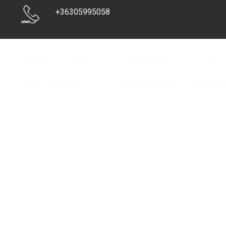
+36305995058
Főoldal
Hotel
Apartmanok
Árak
Iskolai ajánlatok
Ajándékutalvány
Kikapc