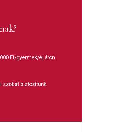
knak?
.000 Ft/gyermek/éj áron
 szobát biztosítunk