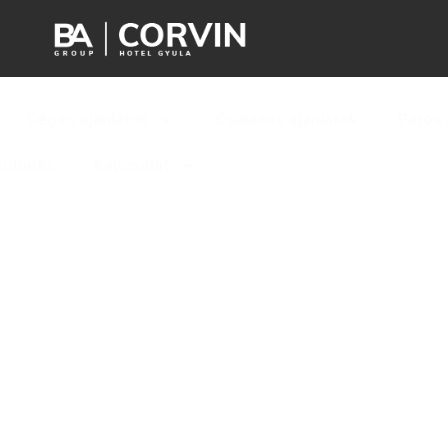
Céges ajánlatok
Családos ajánlatok
Páros 
solódás
Kapcsolat