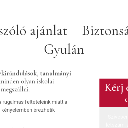
szóló ajánlat – Biztonsá
Gyulán
ykirándulások
,
tanulmányi
minden olyan iskolai
Kérj 
megszállni.
rugalmas feltételeink miatt a
s kényelemben érezhetik
Szívesen
létszám, 