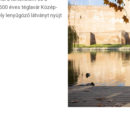
 600 éves téglavár Közép-
ly lenyűgöző látványt nyújt