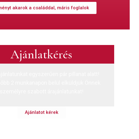
ményt akarok a családdal, máris foglalok
Ajánlatkérés
ajánlatunkat egyszerűen pár pillanat alatt!
őbb 2 munkanapon belül elküldjük Önnek
személyre szabott árajánlatunkat!
Ajánlatot kérek