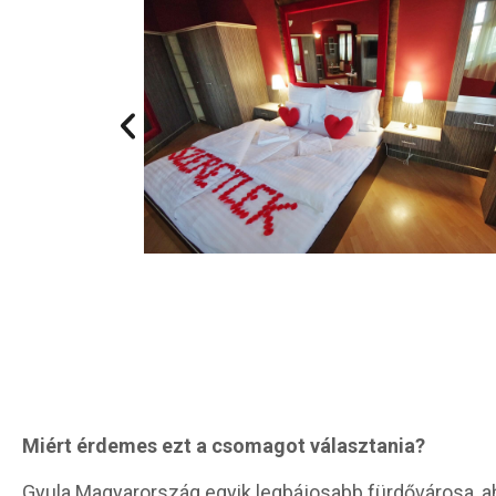
Miért érdemes ezt a csomagot választania?
Gyula Magyarország egyik legbájosabb fürdővárosa, ah