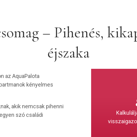
omag – Pihenés, kikap
éjszaka
on az AquaPalota
& Apartmanok kényelmes
nak, akik nemcsak pihenni
Kalkulálj
egyen szó családi
visszaigazo