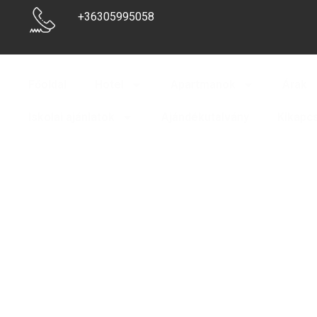
+36305995058
Főoldal
Hotel
Apartmanok
Árak
Iskolai ajánlatok
Ajándékutalvány
Kikapc