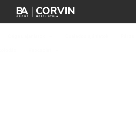
Céges ajánlatok
Családos ajánlatok
Páros 
solódás
Kapcsolat