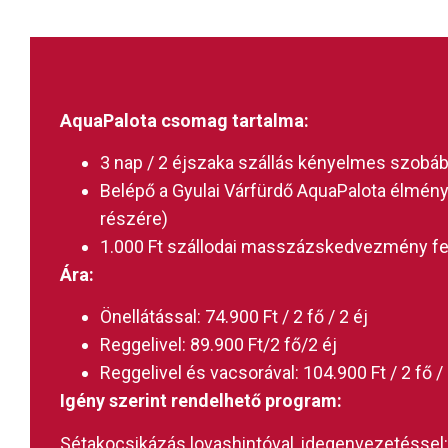
AquaPalota csomag tartalma:
3 nap / 2 éjszaka szállás kényelmes szobá
Belépő a Gyulai Várfürdő AquaPalota élmény
részére)
1.000 Ft szállodai masszázskedvezmény fe
Ára:
Önellátással: 74.900 Ft / 2 fő / 2 éj
Reggelivel: 89.900 Ft/2 fő/2 éj
Reggelivel és vacsorával: 104.900 Ft / 2 fő / 
Igény szerint rendelhető program:
Sétakocsikázás lovashintóval, idegenvezetéssel: 