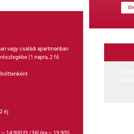
Él
ban vagy családi apartmanban
részlegébe (1 napra, 2 fő
Kérje 
lnőttenként
Legkés
2 éj
– 14.900 Ft / fél óra – 19.900