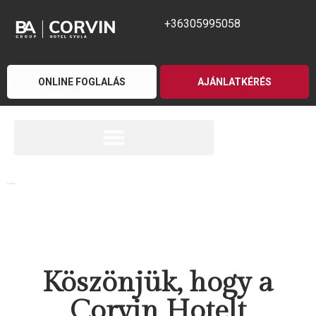
+36305995058
ONLINE FOGLALÁS
AJÁNLATKÉRÉS
Add meg itt a címsor szövegét
Köszönjük, hogy a
Corvin Hotelt