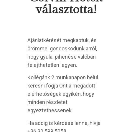
választotta!
Ajánlatkérését megkaptuk, és
örömmel gondoskodunk arról,
hogy gyulai pihenése valóban
felejthetetlen legyen.
Kollégánk 2 munkanapon belül
keresni fogja Önt a megadott
elérhetőségek egyikén, hogy
minden részletet
egyeztethessenek.
Ha addig is kérdése lenne, hívja
+36 30 599 5058