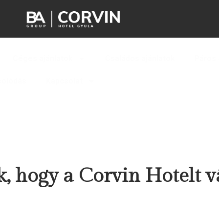
Céges ajánlatok
Családos ajánlatok
Páros 
solódás
Kapcsolat
, hogy a Corvin Hotelt vá