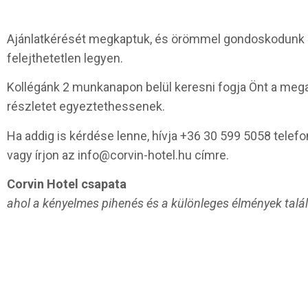
Ajánlatkérését megkaptuk, és örömmel gondoskodunk ar
felejthetetlen legyen.
Kollégánk 2 munkanapon belül keresni fogja Önt a meg
részletet egyeztethessenek.
Ha addig is kérdése lenne, hívja +36 30 599 5058 telef
vagy írjon az info@corvin-hotel.hu címre.
Corvin Hotel csapata
ahol a kényelmes pihenés és a különleges élmények talá