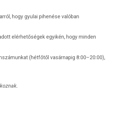
ról, hogy gyulai pihenése valóban
adott elérhetőségek egyikén, hogy minden
onszámunkat (hétfőtől vasárnapig 8:00–20:00),
lkoznak.